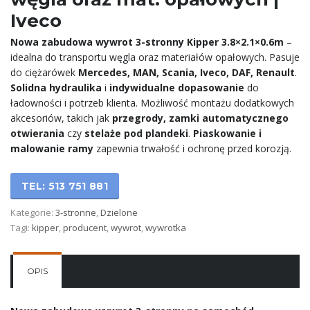
Iveco
Nowa zabudowa wywrot 3-stronny Kipper 3.8×2.1×0.6m
–
idealna do transportu węgla oraz materiałów opałowych. Pasuje
do ciężarówek
Mercedes, MAN, Scania, Iveco, DAF, Renault
.
Solidna hydraulika
i
indywidualne dopasowanie
do
ładowności i potrzeb klienta. Możliwość montażu dodatkowych
akcesoriów, takich jak
przegrody, zamki automatycznego
otwierania
czy
stelaże pod plandeki
.
Piaskowanie i
malowanie ramy
zapewnia trwałość i ochronę przed korozją.
TEL: 513 751 881
Kategorie:
3-stronne
,
Dzielone
Tagi:
kipper
,
producent
,
wywrot
,
wywrotka
OPIS