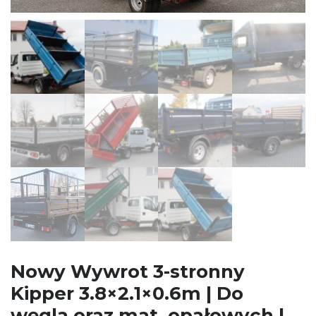
Nowy Wywrot 3-stronny
Kipper 3.8×2.1×0.6m | Do
węgla oraz mat. opałowych |