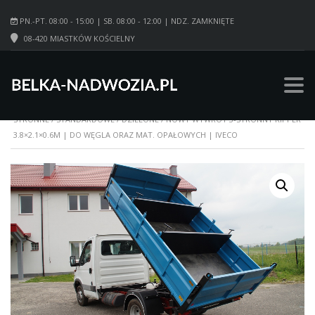
PN.-PT. 08:00 - 15:00 | SB. 08:00 - 12:00 | NDZ. ZAMKNIĘTE
08-420 MIASTKÓW KOŚCIELNY
STRONA GŁÓWNA
/
WYWROTKI
/
3-
STRONNE
/
STANDARDOWE
/
DZIELONE
/ NOWY WYWROT 3-STRONNY KIPPER
3.8×2.1×0.6M | DO WĘGLA ORAZ MAT. OPAŁOWYCH | IVECO