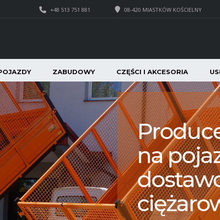
+48 513 751 881
08-420 MIASTKÓW KOŚCIELNY
POJAZDY
ZABUDOWY
CZĘŚCI I AKCESORIA
US
Produc
na poja
dostawc
ciężaro