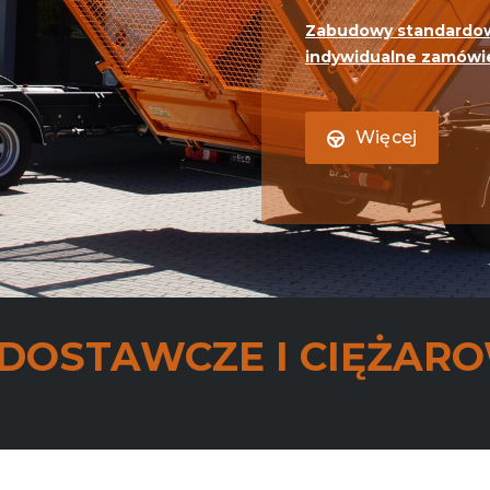
Zabudowy standardow
indywidualne zamówi
Więcej
DOSTAWCZE I CIĘŻAR