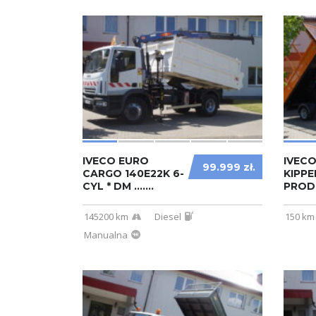
IVECO EURO
IVEC
99.999 zł.
CARGO 140E22K 6-
KIPPE
CYL * DM .......
PRODUC
145200 km
Diesel
150 km
Manualna