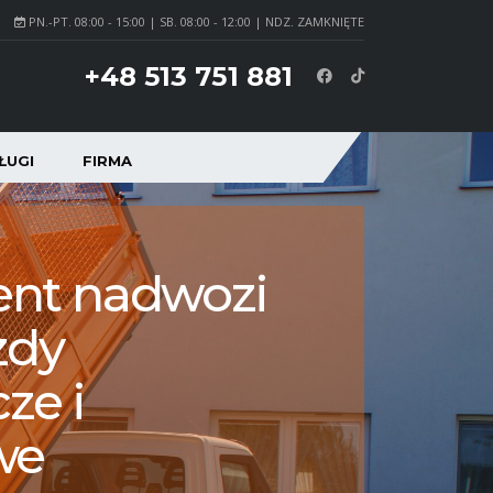
PN.-PT. 08:00 - 15:00 | SB. 08:00 - 12:00 | NDZ. ZAMKNIĘTE
+48 513 751 881
ŁUGI
FIRMA
ent nadwozi
zdy
ze i
we