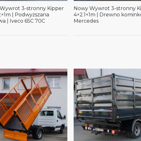
Wywrot 3-stronny Kipper
Nowy Wywrot 3-stronny K
.2×1m | Podwyższana
4×2.1×1m | Drewno komink
wa | Iveco 65C 70C
Mercedes