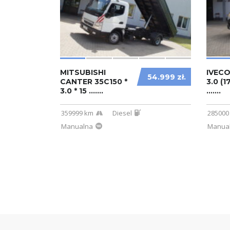
MITSUBISHI
IVECO
54.999 zł.
CANTER 35C150 *
3.0 (
3.0 * 15 .......
.......
359999 km
Diesel
285000
Manualna
Manua