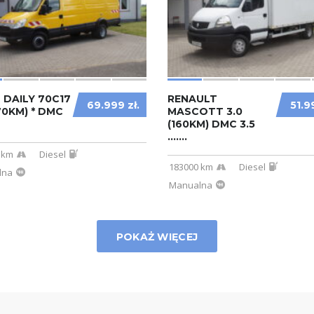
 DAILY 70C17
RENAULT
69.999 zł.
51.9
170KM) * DMC
MASCOTT 3.0
(160KM) DMC 3.5
.......
 km
Diesel
183000 km
Diesel
lna
Manualna
POKAŻ WIĘCEJ