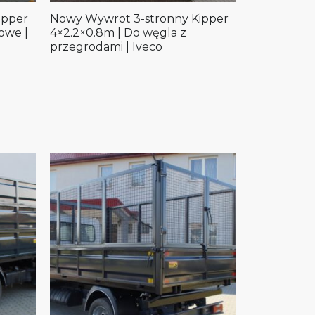
ipper
Nowy Wywrot 3-stronny Kipper
owe |
4×2.2×0.8m | Do węgla z
przegrodami | Iveco