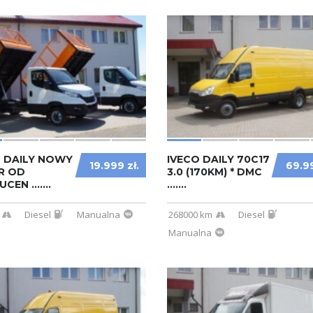
O DAILY NOWY
IVECO DAILY 70C17
19.999 zł.
69.99
R OD
3.0 (170KM) * DMC
EN .......
.......
Diesel
Manualna
268000 km
Diesel
Manualna