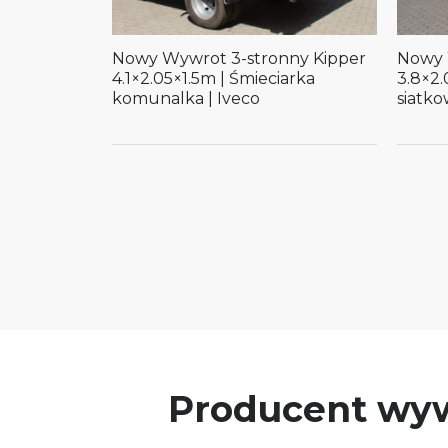
Nowy Wywrot 3-stronny Kipper
Nowy 
4.1×2.05×1.5m | Śmieciarka
3.8×2.
komunalka | Iveco
siatko
Producent wyw