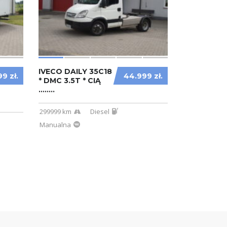
IVECO DAILY 35C18
99 zł.
44.999 zł.
* DMC 3.5T * CIĄ
........
299999 km
Diesel
Manualna