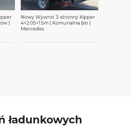
ipper
Nowy Wywrot 3-stronny Kipper
dów |
4×2.05×1.5m | Komunalna bio |
Mercedes
yń ładunkowych