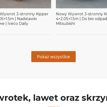
Wywrot 3-stronny Kipper
Nowy Wywrot 3-stronny K
05×1.5m | Nadstawki
4×2.05×1.5m | Do bio odpa
we | Iveco Daily
Mitsubishi
Pokaż wszystkie
rotek, lawet oraz skrz