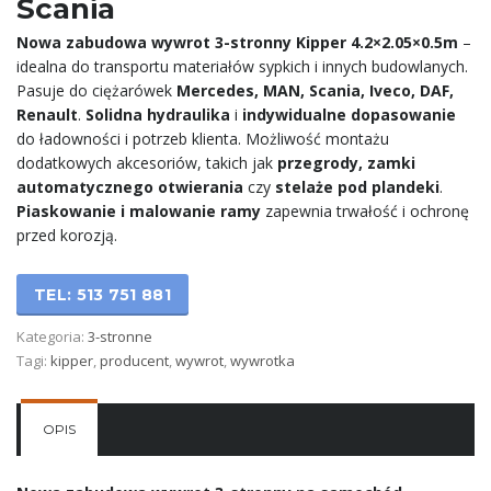
Scania
Nowa zabudowa wywrot 3-stronny Kipper 4.2×2.05×0.5m
–
idealna do transportu materiałów sypkich i innych budowlanych.
Pasuje do ciężarówek
Mercedes, MAN, Scania, Iveco, DAF,
Renault
.
Solidna hydraulika
i
indywidualne dopasowanie
do ładowności i potrzeb klienta. Możliwość montażu
dodatkowych akcesoriów, takich jak
przegrody, zamki
automatycznego otwierania
czy
stelaże pod plandeki
.
Piaskowanie i malowanie ramy
zapewnia trwałość i ochronę
przed korozją.
TEL: 513 751 881
Kategoria:
3-stronne
Tagi:
kipper
,
producent
,
wywrot
,
wywrotka
OPIS