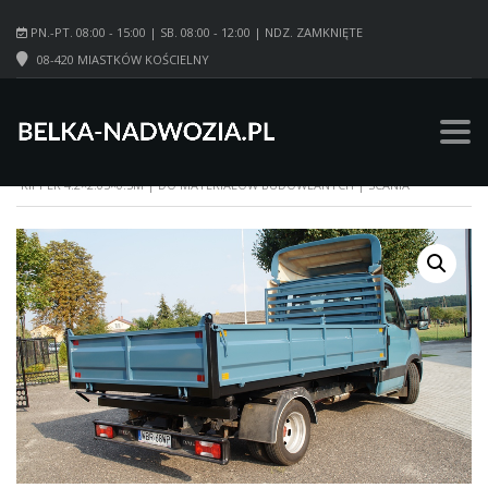
PN.-PT. 08:00 - 15:00 | SB. 08:00 - 12:00 | NDZ. ZAMKNIĘTE
08-420 MIASTKÓW KOŚCIELNY
STRONA GŁÓWNA
/
WYWROTKI
/
3-STRONNE
/ NOWY WYWROT 3-STRONNY
KIPPER 4.2×2.05×0.5M | DO MATERIAŁÓW BUDOWLANYCH | SCANIA