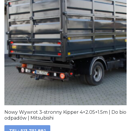
Nowy Wywrot 3-stronny Kipper 4×2.05×1.5m | Do bio
odpadów | Mitsubishi
TEL: 513 751 881